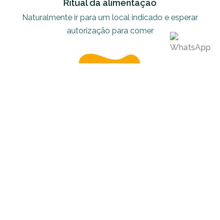
Ritual da alimentação
Naturalmente ir para um local indicado e esperar
autorização para comer
Leonardo
Bacelar
Adestradores de Cachorros
Boa noite
, por favor, qual seu nome?
11:37 PM
Vínculo de verdade
Casa limpa! Seu cachorro não vai fazer as
necessidades pela casa.
Contato via WhatsApp